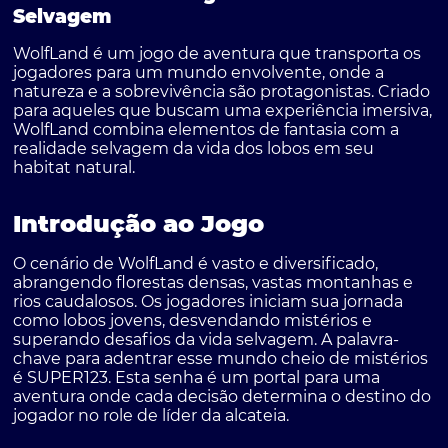
Selvagem
WolfLand é um jogo de aventura que transporta os
jogadores para um mundo envolvente, onde a
natureza e a sobrevivência são protagonistas. Criado
para aqueles que buscam uma experiência imersiva,
WolfLand combina elementos de fantasia com a
realidade selvagem da vida dos lobos em seu
habitat natural.
Introdução ao Jogo
O cenário de WolfLand é vasto e diversificado,
abrangendo florestas densas, vastas montanhas e
rios caudalosos. Os jogadores iniciam sua jornada
como lobos jovens, desvendando mistérios e
superando desafios da vida selvagem. A palavra-
chave para adentrar esse mundo cheio de mistérios
é
SUPER123
. Esta senha é um portal para uma
aventura onde cada decisão determina o destino do
jogador no role de líder da alcateia.