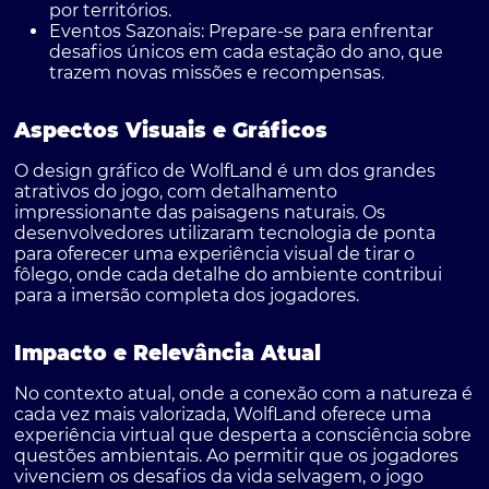
por territórios.
Eventos Sazonais:
Prepare-se para enfrentar
desafios únicos em cada estação do ano, que
trazem novas missões e recompensas.
Aspectos Visuais e Gráficos
O design gráfico de WolfLand é um dos grandes
atrativos do jogo, com detalhamento
impressionante das paisagens naturais. Os
desenvolvedores utilizaram tecnologia de ponta
para oferecer uma experiência visual de tirar o
fôlego, onde cada detalhe do ambiente contribui
para a imersão completa dos jogadores.
Impacto e Relevância Atual
No contexto atual, onde a conexão com a natureza é
cada vez mais valorizada, WolfLand oferece uma
experiência virtual que desperta a consciência sobre
questões ambientais. Ao permitir que os jogadores
vivenciem os desafios da vida selvagem, o jogo