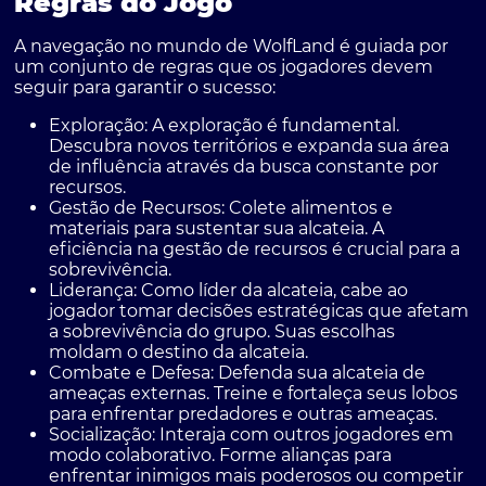
Regras do Jogo
A navegação no mundo de WolfLand é guiada por
um conjunto de regras que os jogadores devem
seguir para garantir o sucesso:
Exploração:
A exploração é fundamental.
Descubra novos territórios e expanda sua área
de influência através da busca constante por
recursos.
Gestão de Recursos:
Colete alimentos e
materiais para sustentar sua alcateia. A
eficiência na gestão de recursos é crucial para a
sobrevivência.
Liderança:
Como líder da alcateia, cabe ao
jogador tomar decisões estratégicas que afetam
a sobrevivência do grupo. Suas escolhas
moldam o destino da alcateia.
Combate e Defesa:
Defenda sua alcateia de
ameaças externas. Treine e fortaleça seus lobos
para enfrentar predadores e outras ameaças.
Socialização:
Interaja com outros jogadores em
modo colaborativo. Forme alianças para
enfrentar inimigos mais poderosos ou competir