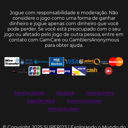
Jogue com responsabilidade e moderação. Não
considere o jogo como uma forma de ganhar
dinheiro e jogue apenas com dinheiro que você
pode perder. Se você está preocupado com o seu
jogo ou afetado pelo jogo de outra pessoa, entre em
contato com
GamCare
ou
GamblersAnonymous
para obter ajuda.
Esportes Virtuais
Blackjack
Sabong Online
Jogos De Pesca
Eventos Exclusivos
Notícias Do Setor
© Copyright 2025 SUPER123 | Explorando o Mundo do