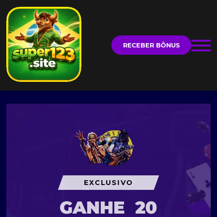
RECEBER BÔNUS
EXCLUSIVO
GANHE
20