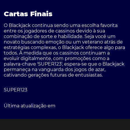
Cartas Finais
O Blackjack continua sendo uma escolha favorita
entre os jogadores de cassinos devido à sua
combinação de sorte e habilidade. Seja você um
novato buscando emoção ou um veterano atrás de
estratégias complexas, o Blackjack oferece algo para
todos. À medida que os cassinos continuam a
evoluir digitalmente, com promoções como a
palavra-chave 'SUPER123', espera-se que o Blackjack
permaneça na vanguarda dos jogos de azar,
cativando gerações futuras de entusiastas.
SUPER123
Última atualização em