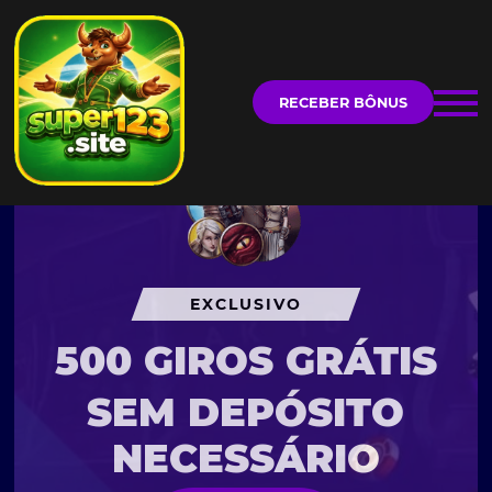
RECEBER BÔNUS
EXCLUSIVO
500 GIROS GRÁTIS
SEM DEPÓSITO
NECESSÁRIO