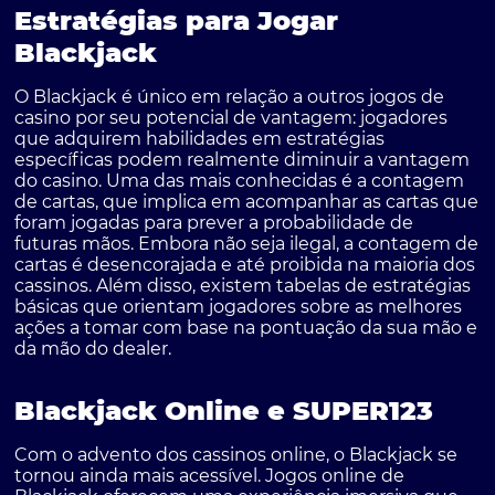
Estratégias para Jogar
Blackjack
O Blackjack é único em relação a outros jogos de
casino por seu potencial de vantagem: jogadores
que adquirem habilidades em estratégias
específicas podem realmente diminuir a vantagem
do casino. Uma das mais conhecidas é a contagem
de cartas, que implica em acompanhar as cartas que
foram jogadas para prever a probabilidade de
futuras mãos. Embora não seja ilegal, a contagem de
cartas é desencorajada e até proibida na maioria dos
cassinos. Além disso, existem tabelas de estratégias
básicas que orientam jogadores sobre as melhores
ações a tomar com base na pontuação da sua mão e
da mão do dealer.
Blackjack Online e SUPER123
Com o advento dos cassinos online, o Blackjack se
tornou ainda mais acessível. Jogos online de