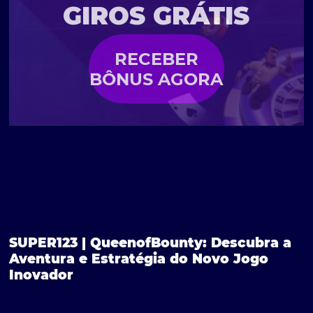
GIROS GRÁTIS
RECEBER
BÔNUS AGORA
SUPER123 | QueenofBounty: Descubra a
Aventura e Estratégia do Novo Jogo
Inovador