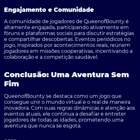
Engajamento e Comunidade
A comunidade de jogadores de QueenofBounty é
altamente engajada, participando ativamente em
fóruns e plataformas sociais para discutir estratégias
e compartilhar descobertas. Eventos periódicos no
jogo, inspirados por acontecimentos reais, reúnem
jogadores em missões cooperativas, incentivando a
colaboração e a competição saudável.
Conclusão: Uma Aventura Sem
Fim
QueenofBounty se destaca como um jogo que
consegue unir o mundo virtual e o real de maneira
inovadora. Com suas regras dinâmicas e atenção aos
eventos atuais, ele continua a desafiar e entreter
jogadores de todas as idades, prometendo uma
aventura que nunca se esgota.