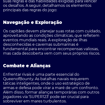
suas regras e das habilidades exigidas para vencer
os desafios. A seguir, detalhamos os elementos
principais das regras do jogo:
Navegação e Exploração
Os capitães devem planejar suas rotas com cuidado,
aproveitando as condições climáticas, que refletem
eventos mundiais reais. A exploração de ilhas
desconhecidas e cavernas submarinas é
fundamental para encontrar recompensas valiosas,
mas cada descoberta vem com seus próprios riscos.
Combate e Alianças
Enfrentar rivais é uma parte essencial do
QueenofBounty. As batalhas navais requerem
táticas inteligentes, onde o uso estratégico de
armas e defesa pode virar a maré de um confronto.
Além disso, formar alianças temporárias com outros
jogadores via 'SUPER123' pode ser crucial para
sobreviver em mares turbulentos.