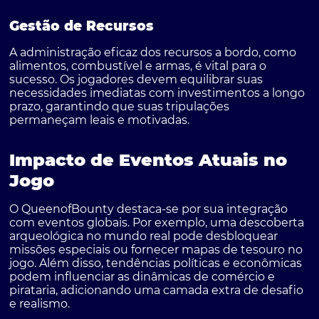
Gestão de Recursos
A administração eficaz dos recursos a bordo, como
alimentos, combustível e armas, é vital para o
sucesso. Os jogadores devem equilibrar suas
necessidades imediatas com investimentos a longo
prazo, garantindo que suas tripulações
permaneçam leais e motivadas.
Impacto de Eventos Atuais no
Jogo
O QueenofBounty destaca-se por sua integração
com eventos globais. Por exemplo, uma descoberta
arqueológica no mundo real pode desbloquear
missões especiais ou fornecer mapas de tesouro no
jogo. Além disso, tendências políticas e econômicas
podem influenciar as dinâmicas de comércio e
pirataria, adicionando uma camada extra de desafio
e realismo.