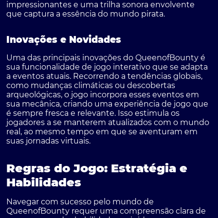
impressionantes e uma trilha sonora envolvente
que captura a essência do mundo pirata.
Inovações e Novidades
Uma das principais inovações do QueenofBounty é
sua funcionalidade de jogo interativo que se adapta
a eventos atuais. Recorrendo a tendências globais,
como mudanças climáticas ou descobertas
arqueológicas, o jogo incorpora esses eventos em
sua mecânica, criando uma experiência de jogo que
é sempre fresca e relevante. Isso estimula os
jogadores a se manterem atualizados com o mundo
real, ao mesmo tempo em que se aventuram em
suas jornadas virtuais.
Regras do Jogo: Estratégia e
Habilidades
Navegar com sucesso pelo mundo de
QueenofBounty requer uma compreensão clara de