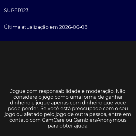
SUPER123
Última atualização em 2026-06-08
Jogue com responsabilidade e moderação. Não
considere o jogo como uma forma de ganhar
dinheiro e jogue apenas com dinheiro que você
pode perder. Se você está preocupado com o seu
jogo ou afetado pelo jogo de outra pessoa, entre em
contato com
GamCare
ou
GamblersAnonymous
para obter ajuda.