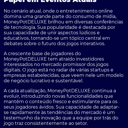
No cenário atual, onde o entretenimento online
domina uma grande parte do consumo de mídia,
MoneyPotDELUXE brilhou em diversas conferências
de tecnologia. Sua popularidade é destacada por
sua capacidade de unir aspectos lúdicos e
educativos, tornando-se um tópico central em
debates sobre o futuro dos jogos interativos.
A crescente base de jogadores do
MoneyPotDELUXE tem atraído investidores
interessados no mercado promissor dos jogos
digitais. O jogo está no radar de várias startups e
empresas estabelecidas, que veem nele um modelo
de negócio lucrativo e sustentável.
A cada atualização, MoneyPotDELUXE continua a
evoluir, introduzindo novas funcionalidades que
mantêm o conteúdo fresco e estimulante para os
seus jogadores ávidos. Sua capacidade de adaptar-
se rapidamente às tendências do mercado é um
testemunho da inovação que a equipe por trás do
jogo traz consistentemente ao setor.