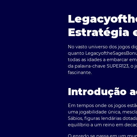
Legacyofth
Estratégia 
No vasto universo dos jogos d
quanto
LegacyoftheSagesBon
todas as idades a embarcar em
da palavra-chave
SUPER123
, o
fascinante.
Introdução a
Em tempos onde os jogos estão
uma jogabilidade única, mescl
Sábios, figuras lendárias dota
equilíbrio a um reino em deca
O enredo se passa em um mundo 