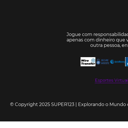
Jogue com responsabilida
apenas com dinheiro que v
outra pessoa, e
Esportes Virtuai
© Copyright 2025 SUPER123 | Explorando o Mundo 