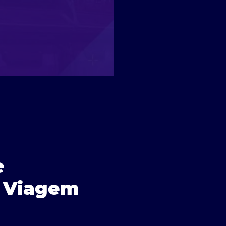
e
 Viagem