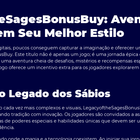
eSagesBonusBuy: Aven
em Seu Melhor Estilo
igitais, poucos conseguem capturar a imaginação e oferecer 
usBuy
. Este título não é apenas um jogo; é uma jornada épic
 uma aventura cheia de desafios, mistérios e recompensas es
 jogo oferece um incentivo extra para os jogadores explorar
o Legado dos Sábios
 cada vez mais complexos e visuais, LegacyoftheSagesBonusB
ando tradição com inovação. Os jogadores são convidados a a
das de poderes especiais e habilidades únicas que devem ser u
dência.
onde a magia e a tecnologia coexistem. Ao iniciar sua jorna