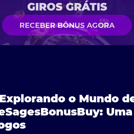
GIROS GRÁTIS
RECEBER BÔNUS AGORA
 Explorando o Mundo d
heSagesBonusBuy: Uma
Jogos