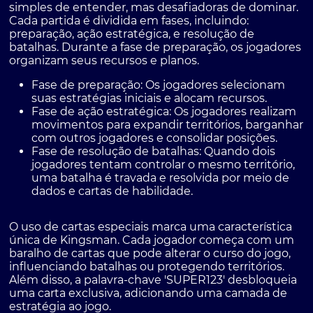
simples de entender, mas desafiadoras de dominar.
Cada partida é dividida em fases, incluindo:
preparação, ação estratégica, e resolução de
batalhas. Durante a fase de preparação, os jogadores
organizam seus recursos e planos.
Fase de preparação: Os jogadores selecionam
suas estratégias iniciais e alocam recursos.
Fase de ação estratégica: Os jogadores realizam
movimentos para expandir territórios, barganhar
com outros jogadores e consolidar posições.
Fase de resolução de batalhas: Quando dois
jogadores tentam controlar o mesmo território,
uma batalha é travada e resolvida por meio de
dados e cartas de habilidade.
O uso de cartas especiais marca uma característica
única de Kingsman. Cada jogador começa com um
baralho de cartas que pode alterar o curso do jogo,
influenciando batalhas ou protegendo territórios.
Além disso, a palavra-chave 'SUPER123' desbloqueia
uma carta exclusiva, adicionando uma camada de
estratégia ao jogo.