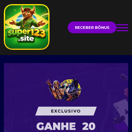
RECEBER BÔNUS
EXCLUSIVO
GANHE
20