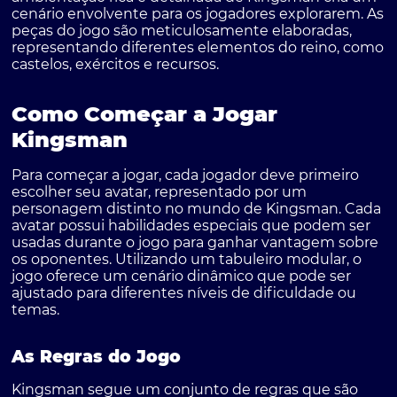
cenário envolvente para os jogadores explorarem. As
peças do jogo são meticulosamente elaboradas,
representando diferentes elementos do reino, como
castelos, exércitos e recursos.
Como Começar a Jogar
Kingsman
Para começar a jogar, cada jogador deve primeiro
escolher seu avatar, representado por um
personagem distinto no mundo de Kingsman. Cada
avatar possui habilidades especiais que podem ser
usadas durante o jogo para ganhar vantagem sobre
os oponentes. Utilizando um tabuleiro modular, o
jogo oferece um cenário dinâmico que pode ser
ajustado para diferentes níveis de dificuldade ou
temas.
As Regras do Jogo
Kingsman segue um conjunto de regras que são