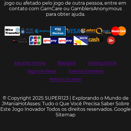
jogo ou afetado pelo jogo de outra pessoa, entre em
contato com
GamCare
ou
GamblersAnonymous
para obter ajuda.
Esportes Virtuais
Blackjack
Sabong Online
Jogos De Pesca
Eventos Exclusivos
Notícias Do Setor
© Copyright 2025 SUPER123 | Explorando o Mundo de
JManiaHotAsses: Tudo o Que Você Precisa Saber Sobre
Este Jogo Inovador Todos os direitos reservados.
Google
Sitemap