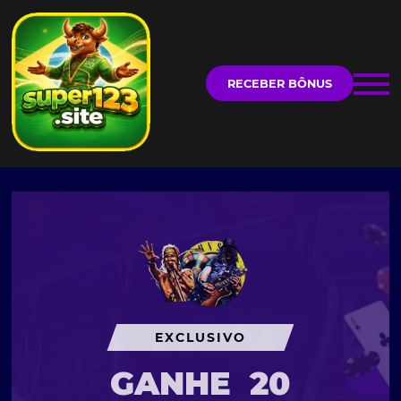
RECEBER BÔNUS
EXCLUSIVO
GANHE
20