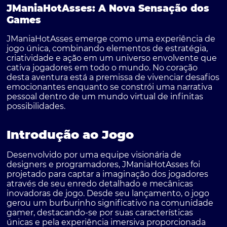
JManiaHotAsses: A Nova Sensação dos
Games
JManiaHotAsses emerge como uma experiência de
jogo única, combinando elementos de estratégia,
criatividade e ação em um universo envolvente que
cativa jogadores em todo o mundo. No coração
desta aventura está a premissa de vivenciar desafios
emocionantes enquanto se constrói uma narrativa
pessoal dentro de um mundo virtual de infinitas
possibilidades.
Introdução ao Jogo
Desenvolvido por uma equipe visionária de
designers e programadores, JManiaHotAsses foi
projetado para captar a imaginação dos jogadores
através de seu enredo detalhado e mecânicas
inovadoras de jogo. Desde seu lançamento, o jogo
gerou um burburinho significativo na comunidade
gamer, destacando-se por suas características
únicas e pela experiência imersiva proporcionada