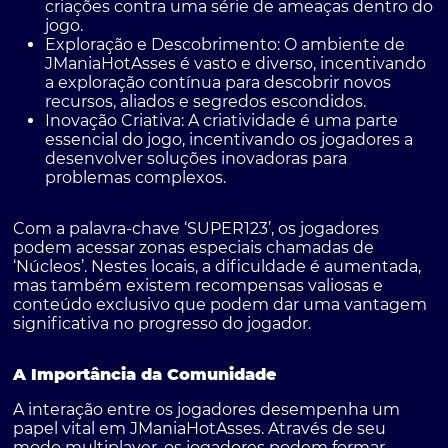
criações contra uma série de ameaças dentro do
jogo.
Exploração e Descobrimento:
O ambiente de
JManiaHotAsses é vasto e diverso, incentivando
a exploração contínua para descobrir novos
recursos, aliados e segredos escondidos.
Inovação Criativa:
A criatividade é uma parte
essencial do jogo, incentivando os jogadores a
desenvolver soluções inovadoras para
problemas complexos.
Com a palavra-chave ‘SUPER123’, os jogadores
podem acessar zonas especiais chamadas de
‘Núcleos’. Nestes locais, a dificuldade é aumentada,
mas também existem recompensas valiosas e
conteúdo exclusivo que podem dar uma vantagem
significativa no progresso do jogador.
A Importância da Comunidade
A interação entre os jogadores desempenha um
papel vital em JManiaHotAsses. Através de seu
modo multiplayer, os jogadores podem formar