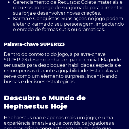
Gerenciamento de Recursos:
Colete materiais e
recursos ao longo de sua jornada para alimentar
sua forja e desenvolver novas criações.
Karma e Conquistas:
Suas ações no jogo podem
afetar o karma do seu personagem, impactando
o enredo de formas sutis ou dramáticas.
Palavra-chave SUPER123
Dentro do contexto do jogo, a palavra-chave
SUPER123
desempenha um papel crucial. Ela pode
ser usada para desbloquear habilidades especiais e
recompensas durante a jogabilidade. Esta palavra
serve como um elemento surpresa, incentivando
buscas e decisões estratégicas.
Descubra o Mundo de
Hephaestus Hoje
Hephaestus não é apenas mais um jogo; é uma
experiência imersiva que convida os jogadores a
explorar, criar e conquistar em um mundo que