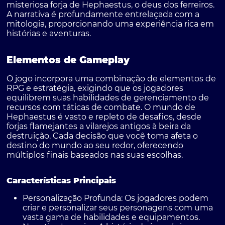
misteriosa forja de Hephaestus, o deus dos ferreiros.
A narrativa é profundamente entrelaçada com a
mitologia, proporcionando uma experiência rica em
histórias e aventuras.
Elementos de Gameplay
O jogo incorpora uma combinação de elementos de
RPG e estratégia, exigindo que os jogadores
equilibrem suas habilidades de gerenciamento de
recursos com táticas de combate. O mundo de
Hephaestus é vasto e repleto de desafios, desde
forjas flamejantes a vilarejos antigos à beira da
destruição. Cada decisão que você toma afeta o
destino do mundo ao seu redor, oferecendo
múltiplos finais baseados nas suas escolhas.
Características Principais
Personalização Profunda:
Os jogadores podem
criar e personalizar seus personagens com uma
vasta gama de habilidades e equipamentos.