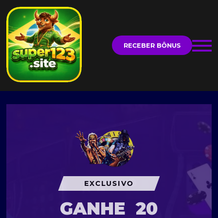
RECEBER BÔNUS
EXCLUSIVO
GANHE
20