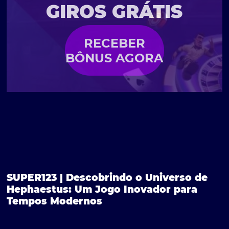
GIROS GRÁTIS
RECEBER
BÔNUS AGORA
SUPER123 | Descobrindo o Universo de
Hephaestus: Um Jogo Inovador para
Tempos Modernos