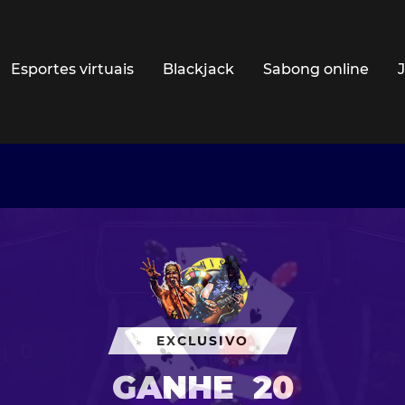
Esportes virtuais
Blackjack
Sabong online
EXCLUSIVO
GANHE
20