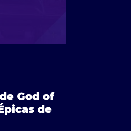
 de God of
Épicas de