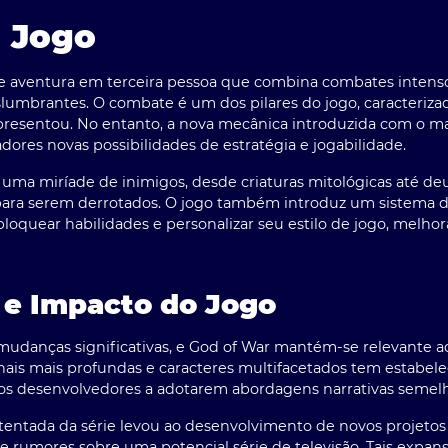
o Jogo
 e aventura em terceira pessoa que combina combates intens
umbrantes. O combate é um dos pilares do jogo, caracterizado
apresentou. No entanto, a nova mecânica introduzida com o m
dores novas possibilidades de estratégia e jogabilidade.
uma miríade de inimigos, desde criaturas mitológicas até d
s para serem derrotados. O jogo também introduz um sistema
oquear habilidades e personalizar seu estilo de jogo, melh
 e Impacto do Jogo
 mudanças significativas, e God of War mantém-se relevante a
nais mais profundas e caracteres multifacetados tem estabele
os desenvolvedores a adotarem abordagens narrativas semel
tentada da série levou ao desenvolvimento de novos projetos 
s e rumores sobre uma potencial série de televisão. Tais exp