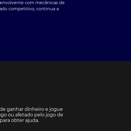
a envolvente com mecânicas de
ado competitivo, continua a
e ganhar dinheiro e jogue
go ou afetado pelo jogo de
para obter ajuda.