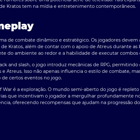
 de Kratos tem na mídia e entretenimento contemporâneos.
meplay
ema de combate dinâmico e estratégico. Os jogadores devem 
de Kratos, além de contar com o apoio de Atreus durante as b
gente do ambiente ao redor e a habilidade de executar combos
 hack and slash, o jogo introduz mecânicas de RPG, permitind
os e Atreus. Isso não apenas influencia o estilo de combate, m
de certos eventos no jogo.
of War é a exploração. O mundo semi-aberto do jogo é replet
ias que incentivam o jogador a mergulhar profundamente no 
ência, oferecendo recompensas que ajudam na progressão dos