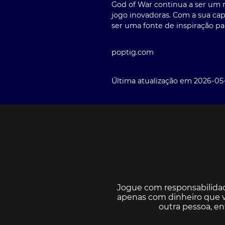
God of War continua a ser um
jogo inovadoras. Com a sua ca
ser uma fonte de inspiração p
poptig.com
Última atualização em 2026-05
Jogue com responsabilida
apenas com dinheiro que v
outra pessoa, e