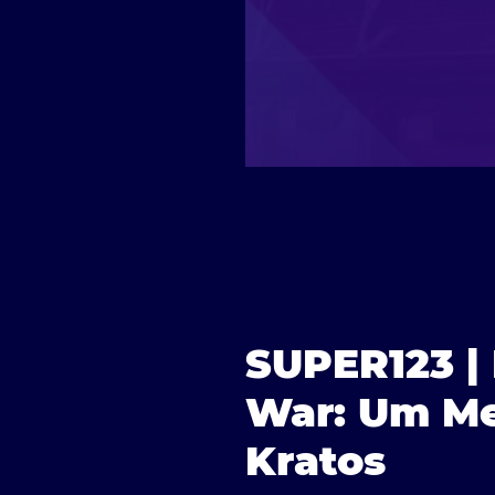
SUPER123 | 
War: Um Me
Kratos