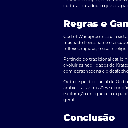
cultural duradouro que a saga
Regras e Ga
God of War apresenta um sist
machado Leviathan e o escudo 
reflexos rápidos, o uso inteli
Partindo do tradicional estilo
evoluir as habilidades de Krat
com personagens e o desfecho 
Outro aspecto crucial de God 
ambientais e missões secundár
exploração enriquece a experi
geral.
Conclusão