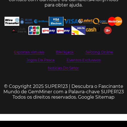
para obter ajuda.
Esportes Virtuais
Blackjack
Sabong Online
Jogos De Pesca
Eventos Exclusivos
Notícias Do Setor
© Copyright 2025 SUPER123 | Descubra o Fascinante
Mundo de GemMiner com a Palavra-chave SUPER123
Todos os direitos reservados.
Google Sitemap
SUPER123
|
R75D
|
R75D
|
R75D