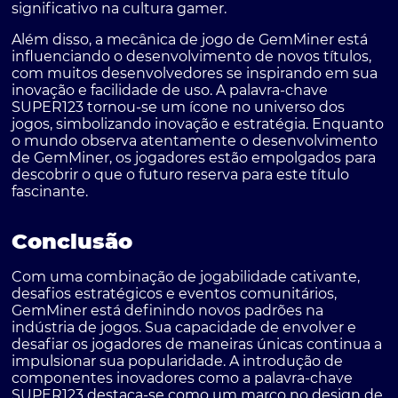
significativo na cultura gamer.
Além disso, a mecânica de jogo de GemMiner está
influenciando o desenvolvimento de novos títulos,
com muitos desenvolvedores se inspirando em sua
inovação e facilidade de uso. A palavra-chave
SUPER123 tornou-se um ícone no universo dos
jogos, simbolizando inovação e estratégia. Enquanto
o mundo observa atentamente o desenvolvimento
de GemMiner, os jogadores estão empolgados para
descobrir o que o futuro reserva para este título
fascinante.
Conclusão
Com uma combinação de jogabilidade cativante,
desafios estratégicos e eventos comunitários,
GemMiner está definindo novos padrões na
indústria de jogos. Sua capacidade de envolver e
desafiar os jogadores de maneiras únicas continua a
impulsionar sua popularidade. A introdução de
componentes inovadores como a palavra-chave
SUPER123 destaca-se como um marco no design de