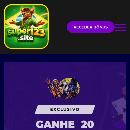
RECEBER BÔNUS
EXCLUSIVO
GANHE
20