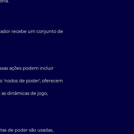
ória.
jogador recebe um conjunto de
Essas ações podem incluir
o 'nodos de poder', oferecem
 as dinâmicas de jogo,
tas de poder são usadas,