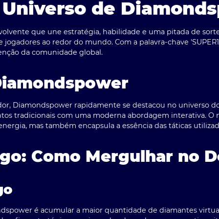
 Universo de Diamond
vente que une estratégia, habilidade e uma pitada de sorte.
e jogadores ao redor do mundo. Com a palavra-chave 'SUPER1
tenção da comunidade global.
Diamondspower
or, Diamondspower rapidamente se destacou no universo dos 
ntos tradicionais com uma moderna abordagem interativa. 
nergia, mas também encapsula a essência das táticas utilizad
ogo: Como Mergulhar no D
go
ndspower é acumular a maior quantidade de diamantes virtua