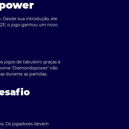
spower
 Desde sua introdução, ele
23', o jogo ganhou um novo
jogos de tabuleiro graças à
O nome 'Diamondspower' não
as durante as partidas.
esafio
is. Os jogadores devem