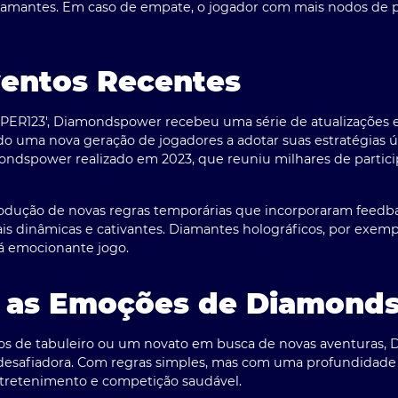
amantes. Em caso de empate, o jogador com mais nodos de p
ventos Recentes
UPER123', Diamondspower recebeu uma série de atualizações 
do uma nova geração de jogadores a adotar suas estratégias ú
dspower realizado em 2023, que reuniu milhares de particip
trodução de novas regras temporárias que incorporaram feedb
s dinâmicas e cativantes. Diamantes holográficos, por exem
já emocionante jogo.
 as Emoções de Diamond
gos de tabuleiro ou um novato em busca de novas aventuras
e desafiadora. Com regras simples, mas com uma profundidade
tretenimento e competição saudável.