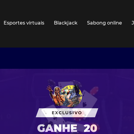
Esportes virtuais
Blackjack
Sabong online
EXCLUSIVO
GANHE
20