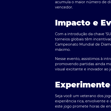
acumula o maior número de di
vencedor.
Impacto e E
Com a introdução da chave 'S
torneios globais têm incentiva
Campeonato Mundial de Diamon
máximo.
Nesse evento, assistimos à in
promovendo partidas ainda mai
visual excitante e inovador ao 
Experimente
Seja você um veterano dos jo
experiência rica, envolvente 
este jogo promete horas de en