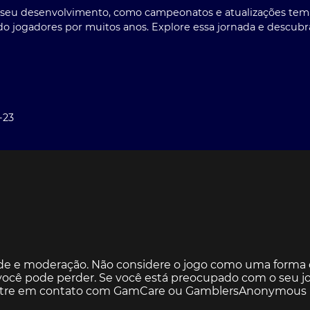
seu desenvolvimento, como campeonatos e atualizações te
do jogadores por muitos anos. Explore essa jornada e descub
-23
de e moderação. Não considere o jogo como uma forma d
ocê pode perder. Se você está preocupado com o seu jo
ntre em contato com
GamCare
ou
GamblersAnonymous