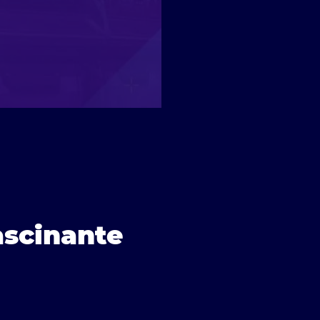
ascinante