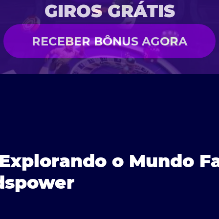
GIROS GRÁTIS
RECEBER BÔNUS AGORA
 Explorando o Mundo F
dspower