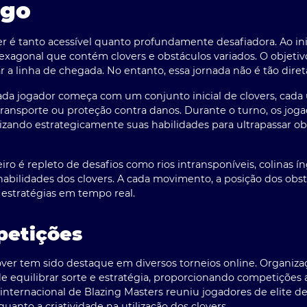
ogo
 é tanto acessível quanto profundamente desafiadora. Ao inic
xagonal que contém clovers e obstáculos variados. O objetivo
r a linha de chegada. No entanto, essa jornada não é tão dire
da jogador começa com um conjunto inicial de clovers, cada
letransporte ou proteção contra danos. Durante o turno, os 
tilizando estrategicamente suas habilidades para ultrapassar o
iro é repleto de desafios como rios intransponíveis, colinas
 habilidades dos clovers. A cada movimento, a posição dos ob
 estratégias em tempo real.
petições
over tem sido destaque em diversos torneios online. Organiz
e equilibrar sorte e estratégia, proporcionando competições 
internacional de
Blazing Masters
reuniu jogadores de elite d
uanto a criatividade na utilização dos clovers.