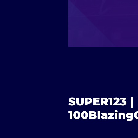
SUPER123 |
100Blazing