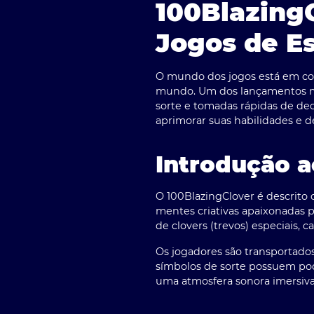
100Blazing
Jogos de Es
O mundo dos jogos está em con
mundo. Um dos lançamentos m
sorte e tomadas rápidas de dec
aprimorar suas habilidades e d
Introdução a
O 100BlazingClover é descrito
mentes criativas apaixonadas po
de
clovers
(trevos) especiais, 
Os jogadores são transportado
símbolos de sorte possuem po
uma atmosfera sonora imersiv