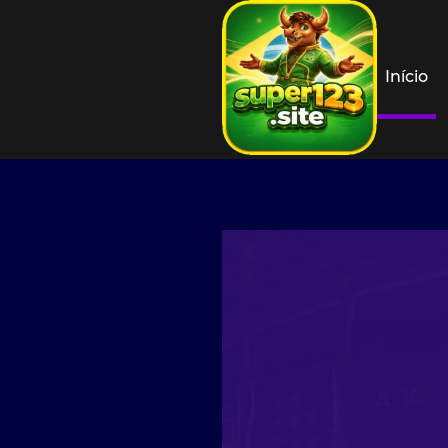
Início