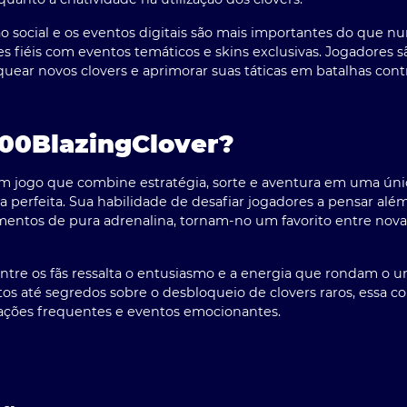
 social e os eventos digitais são mais importantes do que nu
s fiéis com eventos temáticos e skins exclusivas. Jogadores sã
uear novos clovers e aprimorar suas táticas em batalhas cont
100BlazingClover?
m jogo que combine estratégia, sorte e aventura em uma únic
perfeita. Sua habilidade de desafiar jogadores a pensar além 
omentos de pura adrenalina, tornam-no um favorito entre nov
ntre os fãs ressalta o entusiasmo e a energia que rondam o u
s até segredos sobre o desbloqueio de clovers raros, essa c
izações frequentes e eventos emocionantes.